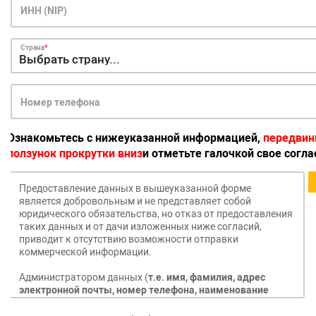
ИНН (NIP)
Страна
Номер телефона
Ознакомьтесь с нижеуказанной информацией,
передвин
ползунок прокрутки вниз
и отметьте галочкой свое согла
Предоставление данных в вышеуказанной форме
является добровольным и не представляет собой
юридического обязательства, но отказ от предоставления
таких данных и от дачи изложенных ниже согласий,
приводит к отсутствию возможности отправки
коммерческой информации.
Администратором данных (
т.е. имя, фамилия, адрес
электронной почты, номер телефона, наименование
компании, адрес
) будет:
MANN+HUMMEL FT Poland Spółka
z ograniczoną odpowiedzialnością Sp.k.
с местом